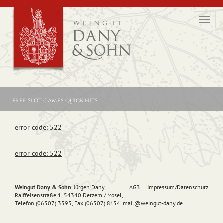
Toggl
navig
free slot games quick hits
error code: 522
error code: 522
Weingut Dany & Sohn
, Jürgen Dany,
AGB
Impressum/Datenschutz
Raiffeisenstraße 1, 54340 Detzem / Mosel,
Telefon (06507) 3593, Fax (06507) 8454,
mail@
weingut-dany.de