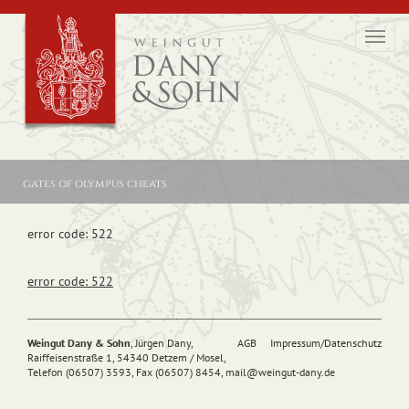
Toggl
navig
gates of olympus cheats
error code: 522
error code: 522
Weingut Dany & Sohn
, Jürgen Dany,
AGB
Impressum/Datenschutz
Raiffeisenstraße 1, 54340 Detzem / Mosel,
Telefon (06507) 3593, Fax (06507) 8454,
mail@
weingut-dany.de