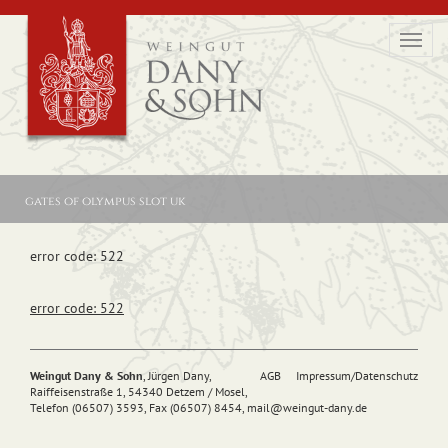
Toggl
navig
gates of olympus slot uk
error code: 522
error code: 522
Weingut Dany & Sohn
, Jürgen Dany,
AGB
Impressum/Datenschutz
Raiffeisenstraße 1, 54340 Detzem / Mosel,
Telefon (06507) 3593, Fax (06507) 8454,
mail@
weingut-dany.de