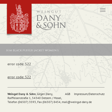
Toggl
navig
h m black puffer jacket women s
error code: 522
error code: 522
Weingut Dany & Sohn
, Jürgen Dany,
AGB
Impressum/Datenschutz
Raiffeisenstraße 1, 54340 Detzem / Mosel,
Telefon (06507) 3593, Fax (06507) 8454,
mail@
weingut-dany.de