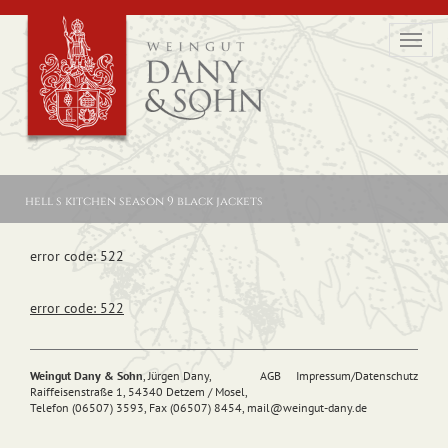
Toggl
navig
hell s kitchen season 9 black jackets
error code: 522
error code: 522
Weingut Dany & Sohn
, Jürgen Dany,
AGB
Impressum/Datenschutz
Raiffeisenstraße 1, 54340 Detzem / Mosel,
Telefon (06507) 3593, Fax (06507) 8454,
mail@
weingut-dany.de