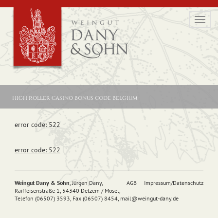
Toggl
navig
high roller casino bonus code belgium
error code: 522
error code: 522
Weingut Dany & Sohn
, Jürgen Dany,
AGB
Impressum/Datenschutz
Raiffeisenstraße 1, 54340 Detzem / Mosel,
Telefon (06507) 3593, Fax (06507) 8454,
mail@
weingut-dany.de