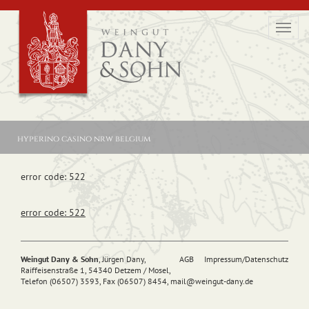
Toggl
navig
hyperino casino nrw belgium
error code: 522
error code: 522
Weingut Dany & Sohn
, Jürgen Dany,
AGB
Impressum/Datenschutz
Raiffeisenstraße 1, 54340 Detzem / Mosel,
Telefon (06507) 3593, Fax (06507) 8454,
mail@
weingut-dany.de