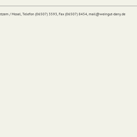
Detzem / Mosel, Telefon (06507) 3593, Fax (06507) 8454,
mail@
weingut-dany.de