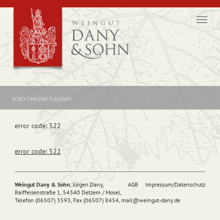
Toggl
navig
jojo online casino
error code: 522
error code: 522
Weingut Dany & Sohn
, Jürgen Dany,
AGB
Impressum/Datenschutz
Raiffeisenstraße 1, 54340 Detzem / Mosel,
Telefon (06507) 3593, Fax (06507) 8454,
mail@
weingut-dany.de