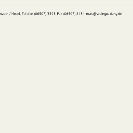
Detzem / Mosel, Telefon (06507) 3593, Fax (06507) 8454,
mail@
weingut-dany.de