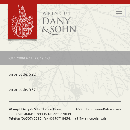
Toggl
navig
koln spielhalle casino
error code: 522
error code: 522
Weingut Dany & Sohn
, Jürgen Dany,
AGB
Impressum/Datenschutz
Raiffeisenstraße 1, 54340 Detzem / Mosel,
Telefon (06507) 3593, Fax (06507) 8454,
mail@
weingut-dany.de