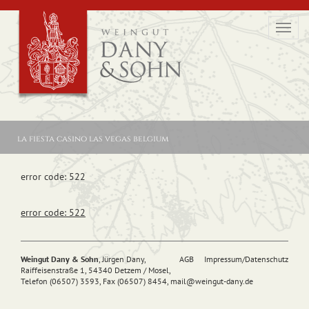
Toggl
navig
la fiesta casino las vegas belgium
error code: 522
error code: 522
Weingut Dany & Sohn
, Jürgen Dany,
AGB
Impressum/Datenschutz
Raiffeisenstraße 1, 54340 Detzem / Mosel,
Telefon (06507) 3593, Fax (06507) 8454,
mail@
weingut-dany.de