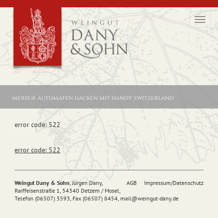
Toggl
navig
merkur automaten hacken mit handy switzerland
error code: 522
error code: 522
Weingut Dany & Sohn
, Jürgen Dany,
AGB
Impressum/Datenschutz
Raiffeisenstraße 1, 54340 Detzem / Mosel,
Telefon (06507) 3593, Fax (06507) 8454,
mail@
weingut-dany.de