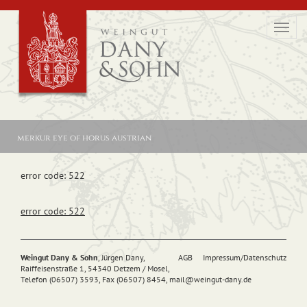
Toggl
navig
merkur eye of horus austrian
error code: 522
error code: 522
Weingut Dany & Sohn
, Jürgen Dany,
AGB
Impressum/Datenschutz
Raiffeisenstraße 1, 54340 Detzem / Mosel,
Telefon (06507) 3593, Fax (06507) 8454,
mail@
weingut-dany.de