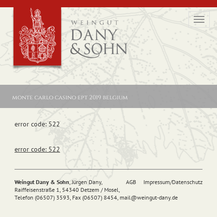
Toggl
navig
monte carlo casino ept 2019 belgium
error code: 522
error code: 522
Weingut Dany & Sohn
, Jürgen Dany,
AGB
Impressum/Datenschutz
Raiffeisenstraße 1, 54340 Detzem / Mosel,
Telefon (06507) 3593, Fax (06507) 8454,
mail@
weingut-dany.de