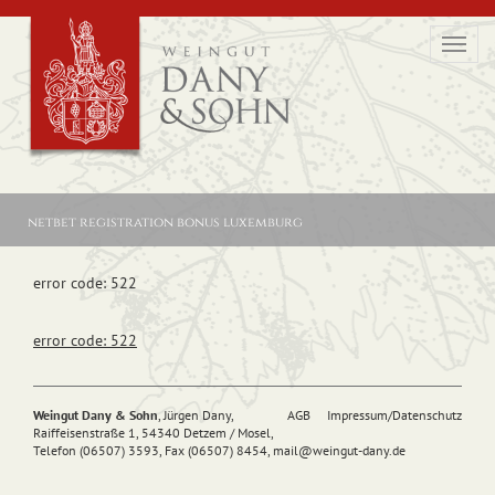
Toggl
navig
netbet registration bonus luxemburg
error code: 522
error code: 522
Weingut Dany & Sohn
, Jürgen Dany,
AGB
Impressum/Datenschutz
Raiffeisenstraße 1, 54340 Detzem / Mosel,
Telefon (06507) 3593, Fax (06507) 8454,
mail@
weingut-dany.de