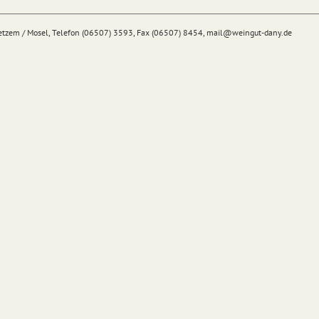
Detzem / Mosel, Telefon (06507) 3593, Fax (06507) 8454,
mail@
weingut-dany.de