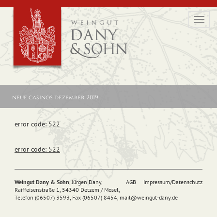
Toggl
navig
neue casinos dezember 2019
error code: 522
error code: 522
Weingut Dany & Sohn
, Jürgen Dany,
AGB
Impressum/Datenschutz
Raiffeisenstraße 1, 54340 Detzem / Mosel,
Telefon (06507) 3593, Fax (06507) 8454,
mail@
weingut-dany.de