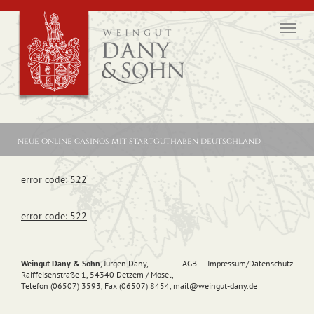
Toggl
navig
neue online casinos mit startguthaben deutschland
error code: 522
error code: 522
Weingut Dany & Sohn
, Jürgen Dany,
AGB
Impressum/Datenschutz
Raiffeisenstraße 1, 54340 Detzem / Mosel,
Telefon (06507) 3593, Fax (06507) 8454,
mail@
weingut-dany.de