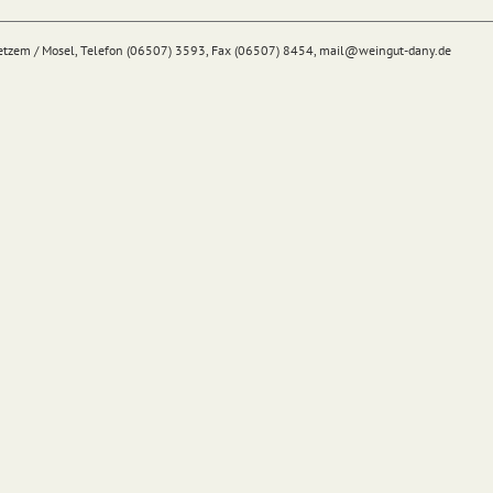
Detzem / Mosel, Telefon (06507) 3593, Fax (06507) 8454,
mail@
weingut-dany.de