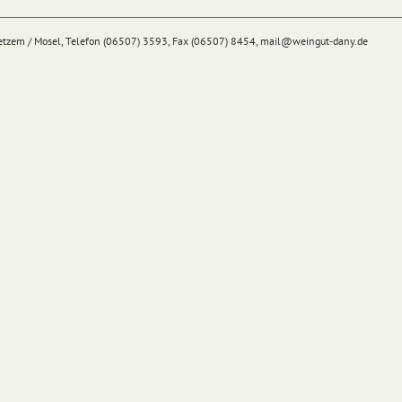
Detzem / Mosel, Telefon (06507) 3593, Fax (06507) 8454,
mail@
weingut-dany.de