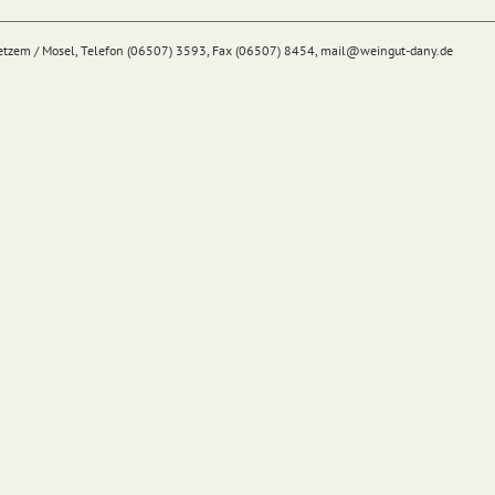
Detzem / Mosel, Telefon (06507) 3593, Fax (06507) 8454,
mail@
weingut-dany.de