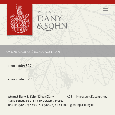
Toggl
navig
online casino 10 bonus austrian
error code: 522
error code: 522
Weingut Dany & Sohn
, Jürgen Dany,
AGB
Impressum/Datenschutz
Raiffeisenstraße 1, 54340 Detzem / Mosel,
Telefon (06507) 3593, Fax (06507) 8454,
mail@
weingut-dany.de