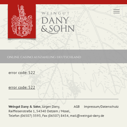
Toggl
navig
online casino auszahlung deutschland
error code: 522
error code: 522
Weingut Dany & Sohn
, Jürgen Dany,
AGB
Impressum/Datenschutz
Raiffeisenstraße 1, 54340 Detzem / Mosel,
Telefon (06507) 3593, Fax (06507) 8454,
mail@
weingut-dany.de