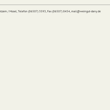
Detzem / Mosel, Telefon (06507) 3593, Fax (06507) 8454,
mail@
weingut-dany.de