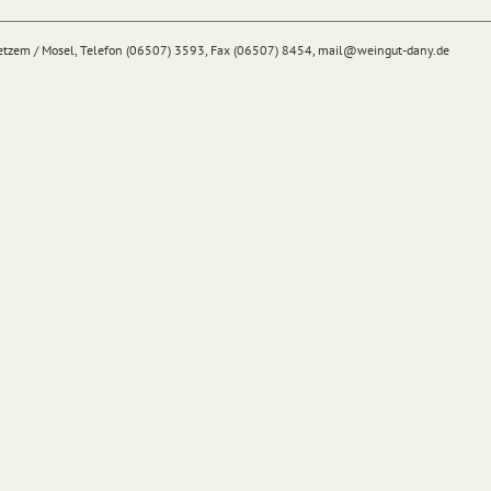
Detzem / Mosel, Telefon (06507) 3593, Fax (06507) 8454,
mail@
weingut-dany.de