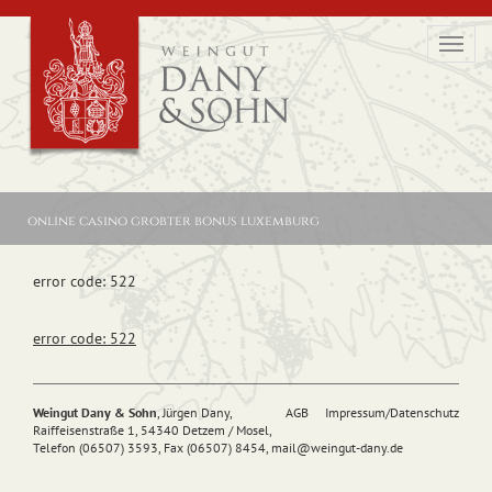
Toggl
navig
online casino grobter bonus luxemburg
error code: 522
error code: 522
Weingut Dany & Sohn
, Jürgen Dany,
AGB
Impressum/Datenschutz
Raiffeisenstraße 1, 54340 Detzem / Mosel,
Telefon (06507) 3593, Fax (06507) 8454,
mail@
weingut-dany.de