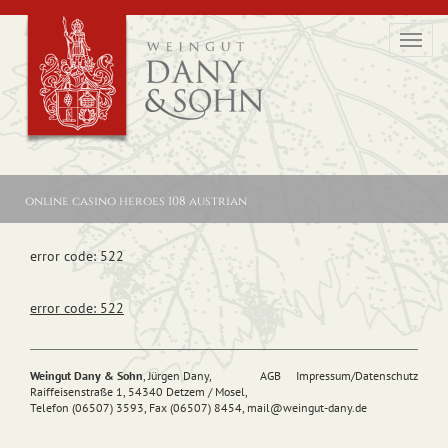
Toggl
navig
online casino heroes 108 austrian
error code: 522
error code: 522
Weingut Dany & Sohn
, Jürgen Dany,
AGB
Impressum/Datenschutz
Raiffeisenstraße 1, 54340 Detzem / Mosel,
Telefon (06507) 3593, Fax (06507) 8454,
mail@
weingut-dany.de