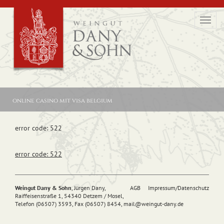
Toggl
navig
online casino mit visa belgium
error code: 522
error code: 522
Weingut Dany & Sohn
, Jürgen Dany,
AGB
Impressum/Datenschutz
Raiffeisenstraße 1, 54340 Detzem / Mosel,
Telefon (06507) 3593, Fax (06507) 8454,
mail@
weingut-dany.de