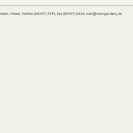
Detzem / Mosel, Telefon (06507) 3593, Fax (06507) 8454,
mail@
weingut-dany.de