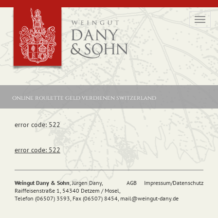
Toggl
navig
online roulette geld verdienen switzerland
error code: 522
error code: 522
Weingut Dany & Sohn
, Jürgen Dany,
AGB
Impressum/Datenschutz
Raiffeisenstraße 1, 54340 Detzem / Mosel,
Telefon (06507) 3593, Fax (06507) 8454,
mail@
weingut-dany.de