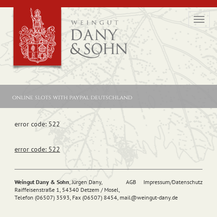
Toggl
navig
online slots with paypal deutschland
error code: 522
error code: 522
Weingut Dany & Sohn
, Jürgen Dany,
AGB
Impressum/Datenschutz
Raiffeisenstraße 1, 54340 Detzem / Mosel,
Telefon (06507) 3593, Fax (06507) 8454,
mail@
weingut-dany.de