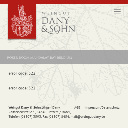
Toggl
navig
poker room mandalay bay belgium
error code: 522
error code: 522
Weingut Dany & Sohn
, Jürgen Dany,
AGB
Impressum/Datenschutz
Raiffeisenstraße 1, 54340 Detzem / Mosel,
Telefon (06507) 3593, Fax (06507) 8454,
mail@
weingut-dany.de