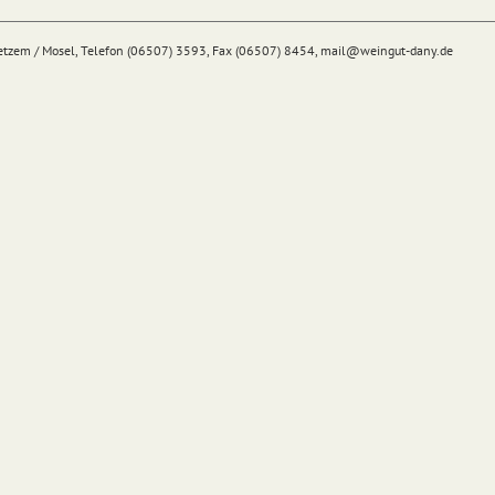
Detzem / Mosel, Telefon (06507) 3593, Fax (06507) 8454,
mail@
weingut-dany.de