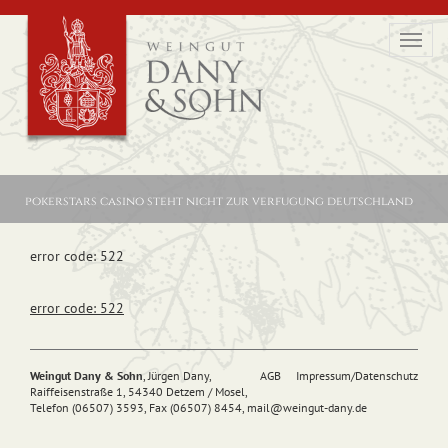
Toggl
navig
pokerstars casino steht nicht zur verfugung deutschland
error code: 522
error code: 522
Weingut Dany & Sohn
, Jürgen Dany,
AGB
Impressum/Datenschutz
Raiffeisenstraße 1, 54340 Detzem / Mosel,
Telefon (06507) 3593, Fax (06507) 8454,
mail@
weingut-dany.de