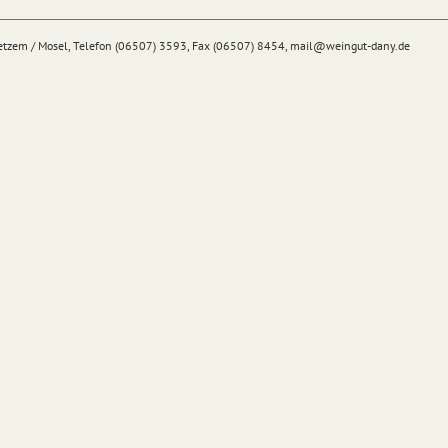
Detzem / Mosel, Telefon (06507) 3593, Fax (06507) 8454,
mail@
weingut-dany.de