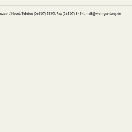
Detzem / Mosel, Telefon (06507) 3593, Fax (06507) 8454,
mail@
weingut-dany.de