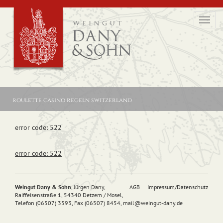
Toggl
navig
roulette casino regeln switzerland
error code: 522
error code: 522
Weingut Dany & Sohn
, Jürgen Dany,
AGB
Impressum/Datenschutz
Raiffeisenstraße 1, 54340 Detzem / Mosel,
Telefon (06507) 3593, Fax (06507) 8454,
mail@
weingut-dany.de