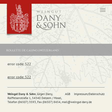
Toggl
navig
roulette de casino switzerland
error code: 522
error code: 522
Weingut Dany & Sohn
, Jürgen Dany,
AGB
Impressum/Datenschutz
Raiffeisenstraße 1, 54340 Detzem / Mosel,
Telefon (06507) 3593, Fax (06507) 8454,
mail@
weingut-dany.de