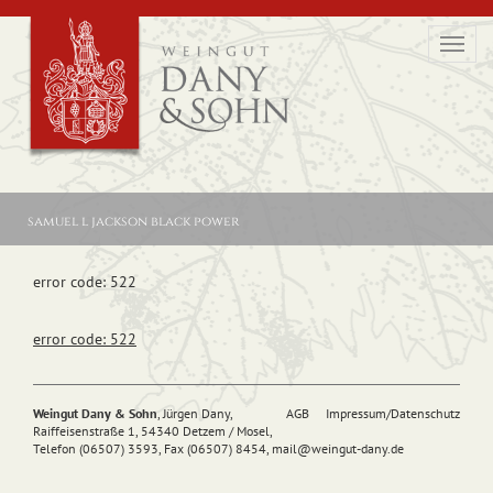
Toggl
navig
samuel l jackson black power
error code: 522
error code: 522
Weingut Dany & Sohn
, Jürgen Dany,
AGB
Impressum/Datenschutz
Raiffeisenstraße 1, 54340 Detzem / Mosel,
Telefon (06507) 3593, Fax (06507) 8454,
mail@
weingut-dany.de