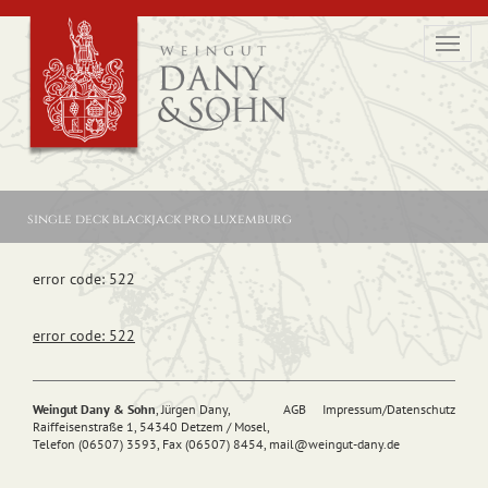
Toggl
navig
single deck blackjack pro luxemburg
error code: 522
error code: 522
Weingut Dany & Sohn
, Jürgen Dany,
AGB
Impressum/Datenschutz
Raiffeisenstraße 1, 54340 Detzem / Mosel,
Telefon (06507) 3593, Fax (06507) 8454,
mail@
weingut-dany.de