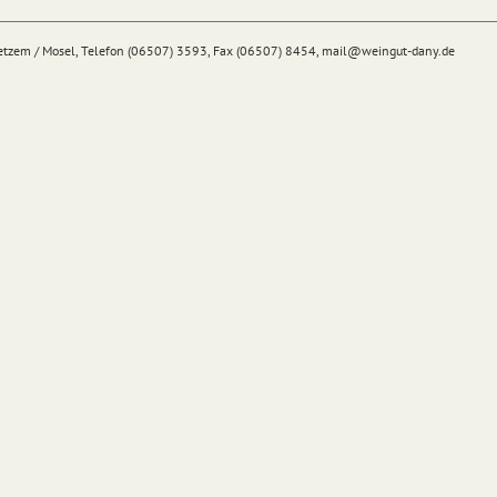
Detzem / Mosel, Telefon (06507) 3593, Fax (06507) 8454,
mail@
weingut-dany.de