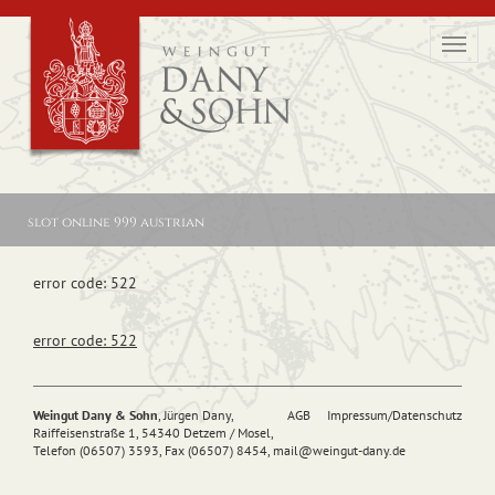
Toggl
navig
slot online 999 austrian
error code: 522
error code: 522
Weingut Dany & Sohn
, Jürgen Dany,
AGB
Impressum/Datenschutz
Raiffeisenstraße 1, 54340 Detzem / Mosel,
Telefon (06507) 3593, Fax (06507) 8454,
mail@
weingut-dany.de