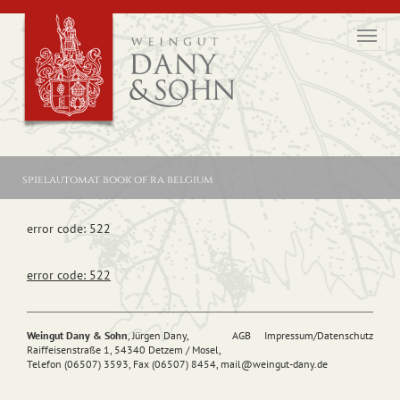
Toggl
navig
spielautomat book of ra belgium
error code: 522
error code: 522
Weingut Dany & Sohn
, Jürgen Dany,
AGB
Impressum/Datenschutz
Raiffeisenstraße 1, 54340 Detzem / Mosel,
Telefon (06507) 3593, Fax (06507) 8454,
mail@
weingut-dany.de