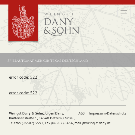
Toggl
navig
spielautomat merkur texas deutschland
error code: 522
error code: 522
Weingut Dany & Sohn
, Jürgen Dany,
AGB
Impressum/Datenschutz
Raiffeisenstraße 1, 54340 Detzem / Mosel,
Telefon (06507) 3593, Fax (06507) 8454,
mail@
weingut-dany.de