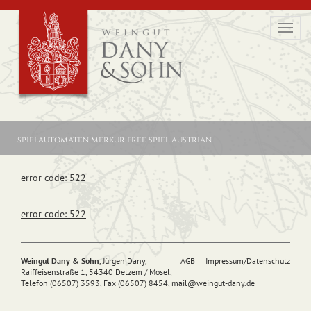
Toggl
navig
spielautomaten merkur free spiel austrian
error code: 522
error code: 522
Weingut Dany & Sohn
, Jürgen Dany,
AGB
Impressum/Datenschutz
Raiffeisenstraße 1, 54340 Detzem / Mosel,
Telefon (06507) 3593, Fax (06507) 8454,
mail@
weingut-dany.de