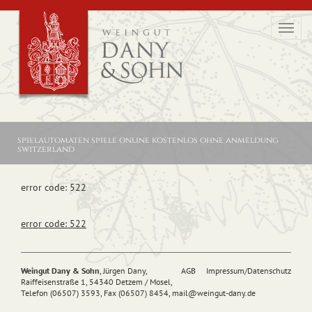
Toggl
navig
spielautomaten spiele online kostenlos ohne anmeldung
switzerland
error code: 522
error code: 522
Weingut Dany & Sohn
, Jürgen Dany,
AGB
Impressum/Datenschutz
Raiffeisenstraße 1, 54340 Detzem / Mosel,
Telefon (06507) 3593, Fax (06507) 8454,
mail@
weingut-dany.de