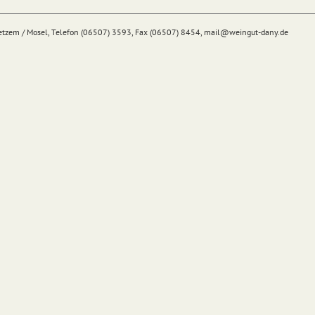
Detzem / Mosel, Telefon (06507) 3593, Fax (06507) 8454,
mail@
weingut-dany.de