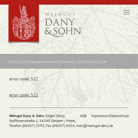
Toggl
navig
spielcasino baden baden offnungszeiten belgium
error code: 522
error code: 522
Weingut Dany & Sohn
, Jürgen Dany,
AGB
Impressum/Datenschutz
Raiffeisenstraße 1, 54340 Detzem / Mosel,
Telefon (06507) 3593, Fax (06507) 8454,
mail@
weingut-dany.de