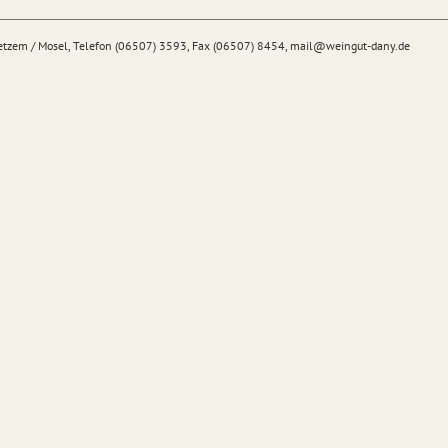
Detzem / Mosel, Telefon (06507) 3593, Fax (06507) 8454,
mail@
weingut-dany.de